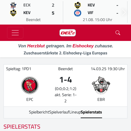
2
-
ECK
KEV
5
-
KEV
VIF
Beendet
21.08. 15:00 Uhr
Von
Herzblut
getragen. Im
Eishockey
zuhause.
Zuschauerstärkste 2. Eishockey-Liga Europas
Spieltag: 1PD1
Beendet
14.03.25 19:30 Uhr
1
-
4
(0:0;0:2;1:2)
akt. Serie: 1-
EPC
EBR
2
Spielbericht
Spielverlauf
Lineup
Spielerstats
SPIELERSTATS