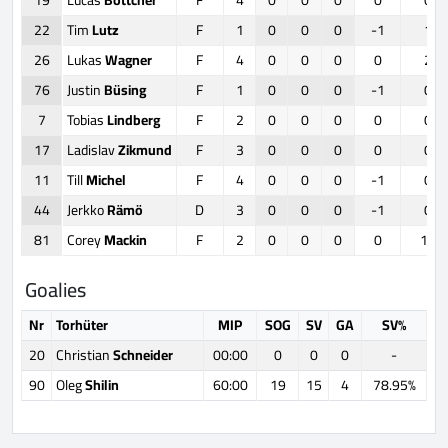
22
Tim
Lutz
F
1
0
0
0
-1
1
26
Lukas
Wagner
F
4
0
0
0
0
2
76
Justin
Büsing
F
1
0
0
0
-1
0
7
Tobias
Lindberg
F
2
0
0
0
0
0
17
Ladislav
Zikmund
F
3
0
0
0
0
0
11
Till
Michel
F
4
0
0
0
-1
0
44
Jerkko
Rämö
D
3
0
0
0
-1
0
81
Corey
Mackin
F
2
0
0
0
0
11
Goalies
Nr
Torhüter
MIP
SOG
SV
GA
SV%
20
Christian
Schneider
00:00
0
0
0
-
90
Oleg
Shilin
60:00
19
15
4
78.95%