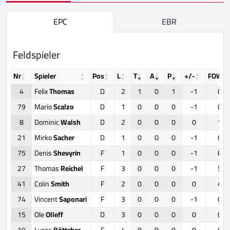
EPC
EBR
Feldspieler
Nr
Spieler
Pos
L
T
A
P
+/-
FOW
4
Felix
Thomas
D
2
1
0
1
-1
0
79
Mario
Scalzo
D
1
0
0
0
-1
0
8
Dominic
Walsh
D
2
0
0
0
0
1
21
Mirko
Sacher
D
1
0
0
0
-1
0
75
Denis
Shevyrin
F
1
0
0
0
-1
8
27
Thomas
Reichel
F
3
0
0
0
-1
5
41
Colin
Smith
F
2
0
0
0
0
4
74
Vincent
Saponari
F
3
0
0
0
-1
0
15
Ole
Olleff
D
3
0
0
0
0
0
19
Lucas
Böttcher
F
4
0
0
0
0
0