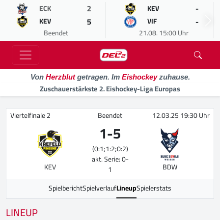
2
-
ECK
KEV
5
-
KEV
VIF
Beendet
21.08. 15:00 Uhr
Von
Herzblut
getragen. Im
Eishockey
zuhause.
Zuschauerstärkste 2. Eishockey-Liga Europas
Viertelfinale 2
Beendet
12.03.25 19:30 Uhr
1
-
5
(0:1;1:2;0:2)
akt. Serie: 0-
KEV
BDW
1
Spielbericht
Spielverlauf
Lineup
Spielerstats
LINEUP