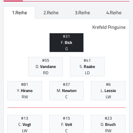
1.Reihe
2.Reihe
3.Reihe
4.Reihe
Krefeld Pinguine
#31
F.
Bick
G
#55
#41
D.
Vandane
S.
Raabe
RD
LD
#81
#37
#6
Y.
Hirano
M.
Newton
L.
Lessio
RW
C
LW
#13
#15
#23
C.
Vogt
F.
Voit
D.
Bruch
LW
C
RW