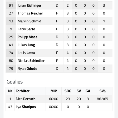
91
Julian
Eichinger
D
2
0
0
0
3
27
Thomas
Reichel
F
3
0
0
0
0
13
Marvin
Schmid
F
3
0
0
0
1
9
Fabio
Sarto
F
3
0
0
0
0
25
Philipp
Mass
D
3
0
0
0
0
41
Lukas
Jung
D
3
0
0
0
0
74
Louis
Latta
F
4
0
0
0
0
80
Nicolas
Schindler
F
4
0
0
0
0
79
Ryan
Odude
D
4
0
0
0
0
Goalies
Nr
Torhüter
MIP
SOG
SV
GA
SV%
1
Nico
Pertuch
60:00
23
20
3
86.96%
43
Ilya
Sharipov
00:00
0
0
0
-