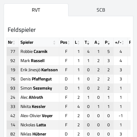
RVT
SCB
Feldspieler
Nr
Spieler
Pos
L
T
A
P
+/-
FO
77
Robbie
Czarnik
F
1
4
1
5
4
92
Mark
Rassell
F
1
1
2
3
4
19
Erik Jinesjö
Karlsson
F
1
0
2
2
3
76
Denis
Pfaffengut
D
1
0
2
2
3
93
Simon
Sezemsky
D
1
0
2
2
1
24
Alec
Ahlroth
F
2
1
0
1
1
33
Nikita
Kessler
F
4
0
1
1
1
42
Alex-Olivier
Voyer
F
2
0
0
0
-1
14
Nickolas
Latta
F
2
0
0
0
1
82
Niklas
Hübner
D
2
0
0
0
3