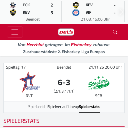
2
-
ECK
KEV
5
-
KEV
VIF
Beendet
21.08. 15:00 Uhr
Von
Herzblut
getragen. Im
Eishockey
zuhause.
Zuschauerstärkste 2. Eishockey-Liga Europas
Spieltag: 17
Beendet
21.11.25 20:00 Uhr
6
-
3
(2:1;3:1;1:1)
RVT
SCB
Spielbericht
Spielverlauf
Lineup
Spielerstats
SPIELERSTATS