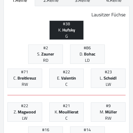
Lausitzer Füchse
#38
K.
Hufsky
G
#2
#86
S.
Zauner
D.
Bohac
RD
LD
#71
#22
#23
C.
Breitkreuz
E.
Valentin
L.
Scheidl
RW
C
LW
#22
#21
#9
Z.
Magwood
K.
Mouillierat
M.
Müller
LW
C
RW
#16
#14