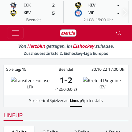
2
-
ECK
KEV
5
-
KEV
VIF
Beendet
21.08. 15:00 Uhr
Von
Herzblut
getragen. Im
Eishockey
zuhause.
Zuschauerstärkste 2. Eishockey-Liga Europas
Spieltag: 15
Beendet
30.10.22 17:00 Uhr
1
-
2
LFX
KEV
(1:0;0:0;0:2)
Spielbericht
Spielverlauf
Lineup
Spielerstats
LINEUP
1.Reihe
2.Reihe
3.Reihe
4.Reihe