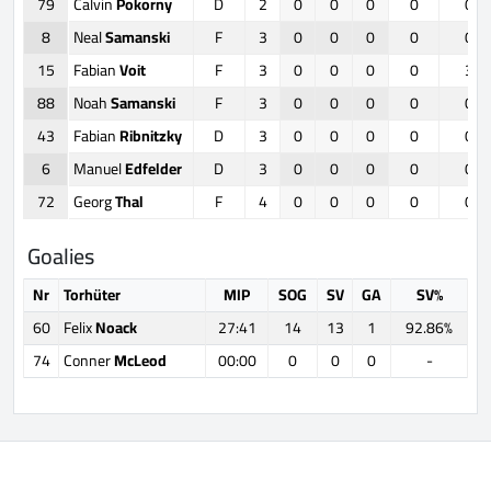
79
Calvin
Pokorny
D
2
0
0
0
0
0
8
Neal
Samanski
F
3
0
0
0
0
0
15
Fabian
Voit
F
3
0
0
0
0
3
88
Noah
Samanski
F
3
0
0
0
0
0
43
Fabian
Ribnitzky
D
3
0
0
0
0
0
6
Manuel
Edfelder
D
3
0
0
0
0
0
72
Georg
Thal
F
4
0
0
0
0
0
Goalies
Nr
Torhüter
MIP
SOG
SV
GA
SV%
60
Felix
Noack
27:41
14
13
1
92.86%
74
Conner
McLeod
00:00
0
0
0
-