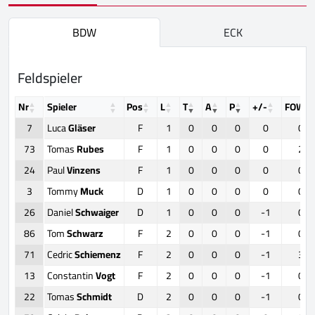
BDW
ECK
Feldspieler
Nr
Spieler
Pos
L
T
A
P
+/-
FOW
7
Luca
Gläser
F
1
0
0
0
0
0
73
Tomas
Rubes
F
1
0
0
0
0
2
24
Paul
Vinzens
F
1
0
0
0
0
0
3
Tommy
Muck
D
1
0
0
0
0
0
26
Daniel
Schwaiger
D
1
0
0
0
-1
0
86
Tom
Schwarz
F
2
0
0
0
-1
0
71
Cedric
Schiemenz
F
2
0
0
0
-1
3
13
Constantin
Vogt
F
2
0
0
0
-1
0
22
Tomas
Schmidt
D
2
0
0
0
-1
0