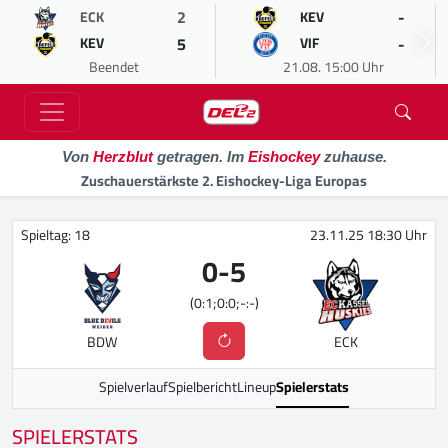
2
-
ECK
KEV
5
-
KEV
VIF
Beendet
21.08. 15:00 Uhr
Von
Herzblut
getragen. Im
Eishockey
zuhause.
Zuschauerstärkste 2. Eishockey-Liga Europas
Spieltag: 18
23.11.25 18:30 Uhr
0
-
5
(0:1;0:0;-:-)
BDW
ECK
Spielverlauf
Spielbericht
Lineup
Spielerstats
SPIELERSTATS