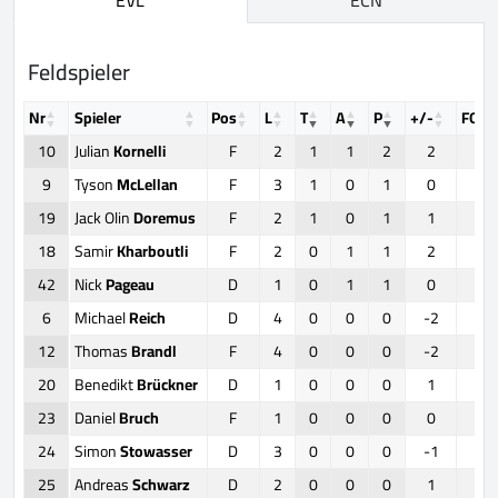
Feldspieler
Nr
Spieler
Pos
L
T
A
P
+/-
FOW
10
Julian
Kornelli
F
2
1
1
2
2
1
9
Tyson
McLellan
F
3
1
0
1
0
8
19
Jack Olin
Doremus
F
2
1
0
1
1
10
18
Samir
Kharboutli
F
2
0
1
1
2
0
42
Nick
Pageau
D
1
0
1
1
0
0
6
Michael
Reich
D
4
0
0
0
-2
0
12
Thomas
Brandl
F
4
0
0
0
-2
0
20
Benedikt
Brückner
D
1
0
0
0
1
0
23
Daniel
Bruch
F
1
0
0
0
0
0
24
Simon
Stowasser
D
3
0
0
0
-1
0
25
Andreas
Schwarz
D
2
0
0
0
1
0