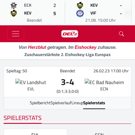
2
-
ECK
KEV
5
-
KEV
VIF
Beendet
21.08. 15:00 Uhr
Von
Herzblut
getragen. Im
Eishockey
zuhause.
Zuschauerstärkste 2. Eishockey-Liga Europas
Spieltag: 50
Beendet
26.02.23 17:00 Uhr
3
-
4
EVL
ECN
(0:1;3:3;0:0)
Spielbericht
Spielverlauf
Lineup
Spielerstats
SPIELERSTATS
EVL
ECN