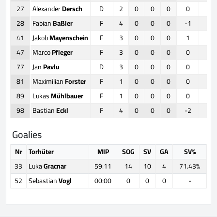
27
Alexander
Dersch
D
2
0
0
0
0
0
28
Fabian
Baßler
F
4
0
0
0
-1
0
41
Jakob
Mayenschein
F
3
0
0
0
1
0
47
Marco
Pfleger
F
3
0
0
0
0
0
77
Jan
Pavlu
D
3
0
0
0
0
0
81
Maximilian
Forster
F
1
0
0
0
0
10
89
Lukas
Mühlbauer
F
1
0
0
0
0
0
98
Bastian
Eckl
F
4
0
0
0
-2
0
Goalies
Nr
Torhüter
MIP
SOG
SV
GA
SV%
33
Luka
Gracnar
59:11
14
10
4
71.43%
52
Sebastian
Vogl
00:00
0
0
0
-