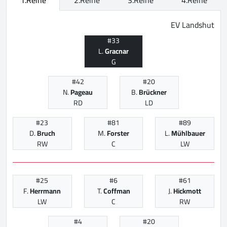
EV Landshut
#33
L.
Gracnar
G
#42
#20
N.
Pageau
B.
Brückner
RD
LD
#23
#81
#89
D.
Bruch
M.
Forster
L.
Mühlbauer
RW
C
LW
#25
#6
#61
F.
Herrmann
T.
Coffman
J.
Hickmott
LW
C
RW
#4
#20