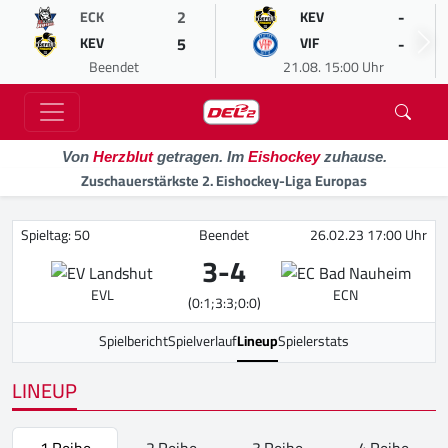
2
-
ECK
KEV
5
-
KEV
VIF
Beendet
21.08. 15:00 Uhr
Von
Herzblut
getragen. Im
Eishockey
zuhause.
Zuschauerstärkste 2. Eishockey-Liga Europas
Spieltag: 50
Beendet
26.02.23 17:00 Uhr
3
-
4
EVL
ECN
(0:1;3:3;0:0)
Spielbericht
Spielverlauf
Lineup
Spielerstats
LINEUP
1.Reihe
2.Reihe
3.Reihe
4.Reihe